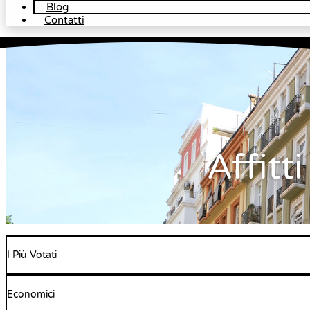
Blog
Contatti
Affitt
I Più Votati
Economici