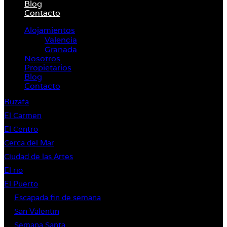
Blog
Contacto
Alojamientos
Valencia
Granada
Nosotros
Propietarios
Blog
Contacto
Ruzafa
El Carmen
El Centro
Cerca del Mar
Ciudad de las Artes
El rio
El Puerto
Escapada fin de semana
San Valentin
Semana Santa