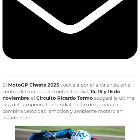
El
MotoGP Cheste 2025
vuelve a poner a Valencia en el
centro del mundo del motor. Los días
14, 15 y 16 de
noviembre
, el
Circuito Ricardo Tormo
acogerá la última
cita del campeonato mundial, un fin de semana que
combina velocidad, emoción y ambiente motero en
estado puro.