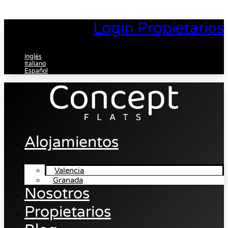
Ir
al
Login Propietarios
contenido
Inglés
Italiano
Español
Alojamientos
Valencia
Granada
Nosotros
Propietarios