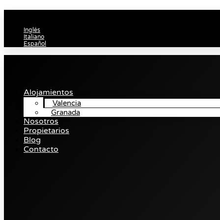
Ir
al
contenido
Inglés
Italiano
Español
Alojamientos
Valencia
Granada
Nosotros
Propietarios
Blog
Contacto